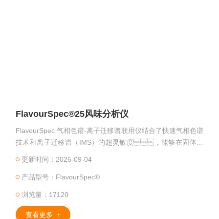
FlavourSpec®25风味分析仪
FlavourSpec 气相色谱-离子迁移谱联用仪结合了快速气相色谱
技术和离子迁移谱（IMS）的超灵敏度，能够在固体和
液体样本的顶部空间检测挥发性有机化合物。因
更新时间：2025-09-04
此，FlavourSpec能够采集样本的三维谱图（相当于样
产品型号：FlavourSpec®
本的指纹），并利用多元数据分析工具（LAV）对样本作
进一步的分析。为了简化并方便取样和处
浏览量：17120
理，本系统采用气相色谱（GC）的自动顶空进样
器。
查看更多 +