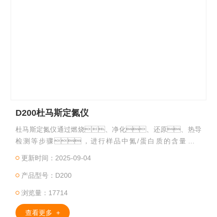
D200杜马斯定氮仪
杜马斯定氮仪通过燃烧、净化、还原、热导
检测等步骤，进行样品中氮/蛋白质的含量的检
测。无需样品前处理，单个样品分析时间仅4mi
更新时间：2025-09-04
n，快速高效；反应过程既不使用也不产生
产品型号：D200
有毒有害物质，安全环保。
浏览量：17714
查看更多 +