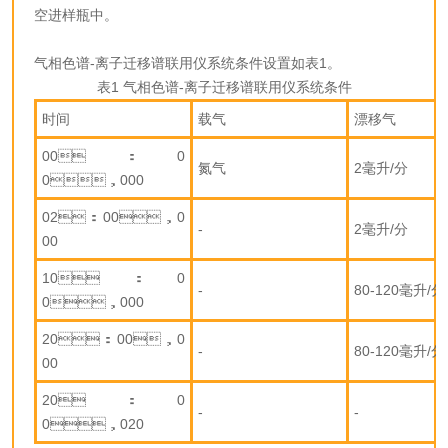
空进样瓶中。
气相色谱-离子迁移谱联用仪系统条件设置如表1。
表1 气相色谱-离子迁移谱联用仪系统条件
时间
载气
漂移气
00：0
氮气
2毫升/分
0，000
02：00，0
-
2毫升/分
00
10：0
-
80-120毫升/分
0，000
20：00，0
-
80-120毫升/分
00
20：0
-
-
0，020