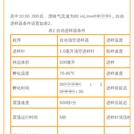
其中10:00 ,000后，漂移气流速为80 mL/min，自动
进样器条件设置如表2。
表2 自动进样器条件
程序
自动顶空进样器
进样温度
进样针
1.0毫升顶空进样针
取样速度
样品体积
500微升
进样
孵化温度
70-85℃
进样速度
00：1
孵化时间
进样前延迟
5：00
震荡速度
500转/分
进样后延迟
震荡运行时间
5秒
进样针清洗时