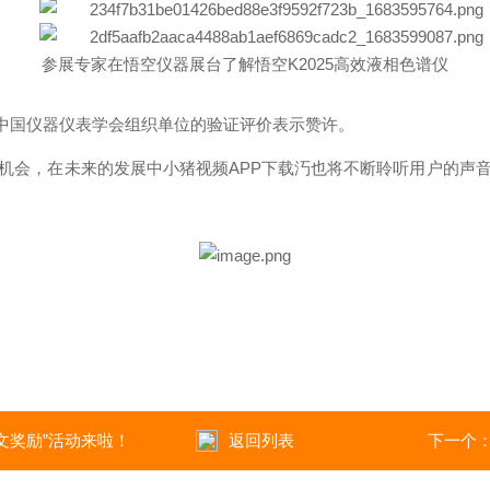
参展专家在悟空仪器展台了解悟空K2025高效液相色谱仪
中国仪器仪表学会组织单位的验证评价表示赞许。
会，在未来的发展中小猪视频APP下载汅也将不断聆听用户的声音
励”活动来啦！
返回列表
下一个