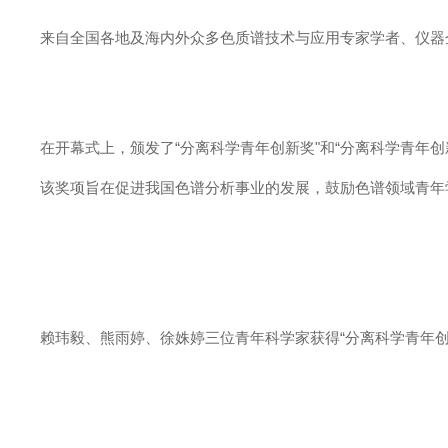
来自全国各地及海内外众多色质谱技术与应用专家学者、仪器企
在开幕式上，颁发了“分离科学青年创新奖"和“分离科学青年创新奖提
该奖项旨在促进我国色谱分析事业的发展，鼓励色谱领域青年学
赖玮毅、熊雨婷、徐姝婷三位青年科学家获得“分离科学青年创