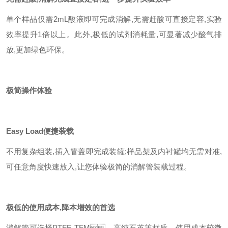
单个样品仅需
2mL
酸液即可完成消解
,
无需赶酸可直接定容
,
实验
效率提升
1
倍以上。此外
,
极低的试剂消耗量
,
可显著减少酸气排
放
,
更加绿色环保。
极简操作体验
Easy Load
便捷装载
不用复杂组装
,
插入管盖即完成装罐
;
样品架及内衬罐均无需对准
,
可任意角度快速放入
,
让您体验极简的消解管装载过程。
极低的使用成本
,
降本增效的首选
消解管可选择PTFE-TFM、高纯石英等材质，使用成本较微