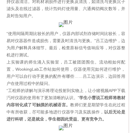
持仪器清洁。对耗材易损件进行更换及清洗，如清洗与更换沉子
滤头及在线过滤器，统计氘钨灯使用量、六通阀切阀次数等，并
及时告知用户。
“使用间隔周期比较长的用户，仪器内部试剂存储时间比较长，容
易对仪器器件造成损伤，需要及时清洗与更换。"吕工边维护，边
为用户解释具体细节。最后，检查萘标信号值响应等，对仪器整
机进行测试。
上实验课的师生涌入实验室，吕工被团团围住。流动相如何配
置，WookingLab工作站如何使用，仪器使用完如何进行维护，
用户可以自行动手更换的配件有哪些……吕工边演示，边回答用
户在使用过程中的疑问。
“工程师的讲解与演示将理论投射到实物上，让小猪视频APP下载
汅对仪器的使用有了更加清晰的认识。"
学生小曹说工程师将教材
内容转化成了可触摸的机械语言。
教师们更是期望学生在此过程
中有所收获，尽可能多地进行仪器学习及实践操作，
以后无论是
进行科研，还是就业，学生都因此受益、更有竞争力。