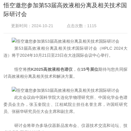
悟空邀您参加第53届高效液相分离及相关技术国
际研讨会
更新时间：2024-10-21
点击次数：1115
第
53
届高效液相分离及相关技术国际研讨会（
HPLC 2024
大
连）将于
2024
年
10
月
21
日至
23
日在大连国际会议中心举行。
悟空将携
K2025
高效液相色谱仪
，在
15
号展位
期待与您共同探
讨高效液相分离及相关技术和解决方案。
此次会议由中国科学院大连化学物理研究所、中国化学会色谱
委员会主办，张玉奎院士、江桂斌院士担任名誉主席，许国旺研究
员、张丽华研究员任大会主席和副主席。
研讨会将举办多场仪器新品发布会、仪器技术交流和论坛、技