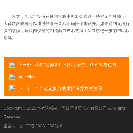
总之，凯式定氮仪在使用过程中可能会遇到一些常见的故障，但
大多数故障都可以通过仔细检查和正确操作来解决。如果遇到无法解
决的故障，建议向仪器的制造商或技术支持团队寻求进一步的帮助和
指导。
小猪视频APP下载汅-悟空、G.A.S.与色谱专家共聚第24届全国色谱学术报告会
上一个：
返回列表
全自动定氮仪的维护保养方法说明
下一个：
Copyright © 2025小猪视频APP下载汅基石技术有限公司 All Rights
Reserved
备案号：
沪ICP备58361259号-8