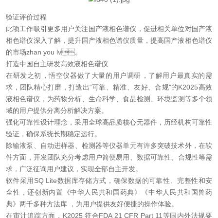
验证评价过程
此项工作吸引更多用户关注国产液相色谱仪，促进相关单位对国产液
相色谱仪深入了解，提升国产液相色谱仪质量，提高国产液相色谱仪
的市场zhan you lv。
打造中国自主研发高效液相色谱仪
在研发之初，悟空仪器做了大量的用户调研，了解用户最真实的需
求，团队精心打磨，打造出“可靠、精准、友好、合规"的K2025高效
液相色谱仪，为药物分析、生命科学、食品检测、环境监测等多个领
域的用户提供分离分析解决方案。
强化可靠性设计理念，采用全球高品质核心元器件，历经机构可靠性
验证，确保系统长期稳定运行。
除输液泵、自动进样器、检测器等仪器单元有许多突破技术外，在软
件方面，开发团队充分考虑用户简便易用、数据可靠性、合规性等需
求，广泛征询用户建议，实现全部自主开发。
软件采用SQ Lite数据库存储方式，确保数据的可靠性、完整性和安
全性，还创新内置《中华人民共和国药典》《中华人民共和国兽药
典》两千多种方法库 ，为用户提供友好便捷的操作体验。
在审计追踪方面，K2025 符合FDA 21 CFR Part 11等国内外法规要