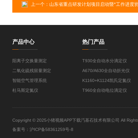
上一个：
山东省重点研发计划项目启动暨*工作进度协调会在小猪视频AP
产品中心
热门产品
阳离子交换量测定
T930全自动水分滴定仪
二氧化硫残留量测定
A670/A630全自动折光仪
智能空气管理系统
K1160+K1124凯氏定氮仪
杜马斯定氮仪
T960全自动电位滴定仪
Copyright © 2025小猪视频APP下载汅基石技术有限公司 All Rights 
备案号：
沪ICP备58361259号-8