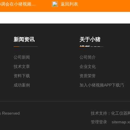
P下载汅仪器产业园召开
返回列表
新闻资讯
关于小猪
视频APP
下载汅
公司新闻
公司简介
技术文章
企业文化
资料下载
资质荣誉
成功案例
加入小猪视频APP下载汅
Reserved
技术支持：
化工仪器
管理登录
sitemap.x