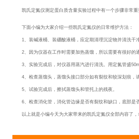
凯氏定氮仪测定蛋白质含量实验过程中有一个步骤非常重要
下面小编为大家介绍一些凯氏定氮仪的日常维护方法：
1、装碱液桶、装硼酸液桶，应定期清理沉淀物并清洗干净
2、因为仪器在工作时需要加热蒸馏，所以需要有很好的通风和
3、实验完成后，对仪器用蒸汽进行清洗。用定氮管盛5
4、检查蒸馏头，蒸馏头接口部分如有裂纹和较深划痕，请
5、试验完成后，擦拭蒸馏头和管托上的残夜。
6、检查消化管，消化管边缘是否有裂纹和缺口，底部是
以上就是小编今天为大家带来的凯氏定氮仪全部内容了，希望