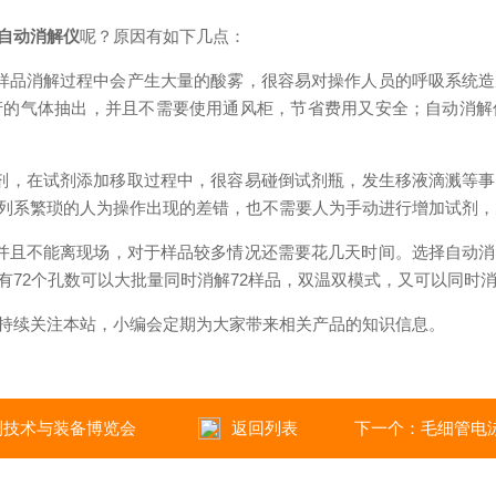
自动消解仪
呢？原因有如下几点：
样品消解过程中会产生大量的酸雾，很容易对操作人员的呼吸系统造成威胁
产的气体抽出，并且不需要使用通风柜，节省费用又安全；自
，在试剂添加移取过程中，很容易碰倒试剂瓶，发生移液滴溅等事
列系繁琐的人为操作出现的差错，也不需要人为手动进行增加试剂，
且不能离现场，对于样品较多情况还需要花几天时间。选择自动消解
个孔数可以大批量同时消解72样品，双温双模式，又可以同时消解
关注本站，小编会定期为大家带来相关产品的知识信息。
验检测技术与装备博览会
返回列表
下一个：
毛细管电泳专家