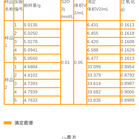
样品
实验
S2O
滴定
过氧化值(
称样量/g
体积V
名称
编号
3)
体积V2/mL
g)
1/mL
/mol/L
1
5.0135
6.431
0.1613
2
5.0250
6.455
0.1618
样品
3
5.0278
6.420
0.1608
1
4
5.0941
6.588
0.1629
5
5.0550
6.477
0.1613
0.01
0.05
1
4.6884
33.099
0.8954
2
4.8102
33.379
0.8793
样品
3
4.7393
33.614
0.8987
2
4
4.7939
33.682
0.9005
5
4.7633
33.835
0.8989
滴定图谱