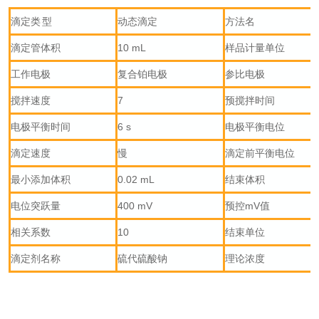
滴定
类型
动态滴定
方法名
滴定管体积
10 mL
样品计量单位
工作电极
复合铂电极
参比电极
搅拌速度
7
预搅拌时间
电极平衡时间
6 s
电极平衡电位
滴定速度
慢
滴定前平衡电位
最小添加体积
0.02 mL
结束体积
电位突跃量
400 mV
预控mV值
相关系数
10
结束单位
滴定剂名称
硫代硫酸钠
理论浓度