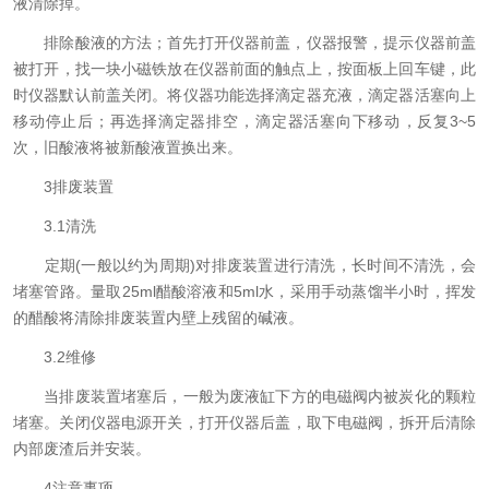
液清除掉。
排除酸液的方法；首先打开仪器前盖，仪器报警，提示仪器前盖
被打开，找一块小磁铁放在仪器前面的触点上，按面板上回车键，此
时仪器默认前盖关闭。将仪器功能选择滴定器充液，滴定器活塞向上
移动停止后；再选择滴定器排空，滴定器活塞向下移动，反复3~5
次，旧酸液将被新酸液置换出来。
3排废装置
3.1清洗
定期(一般以约为周期)对排废装置进行清洗，长时间不清洗，会
堵塞管路。量取25ml醋酸溶液和5ml水，采用手动蒸馏半小时，挥发
的醋酸将清除排废装置内壁上残留的碱液。
3.2维修
当排废装置堵塞后，一般为废液缸下方的电磁阀内被炭化的颗粒
堵塞。关闭仪器电源开关，打开仪器后盖，取下电磁阀，拆开后清除
内部废渣后并安装。
4注意事项