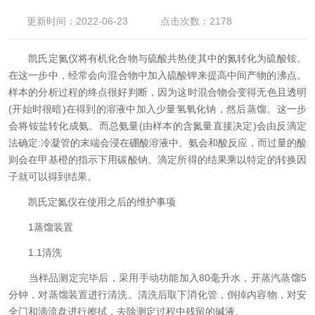
更新时间：2022-06-23
点击次数：2178
凯氏定氮仪将有机化合物与硫酸共热使其中的氮转化为硫酸铵。
在这一步中，经常会向混合物中加入硫酸钾来提高中间产物的沸点。
样本的分析过程的终点很好判断，因为这时混合物会变得无色且透明
(开始时很暗)在得到的溶液中加入少量氢氧化钠，然后蒸馏。这一步
会将铵盐转化成氨。而总氨量(由样本的含氮量直接决定)会由反滴定
法确定:冷凝管的末端会浸在硼酸溶液中。氨会和酸反应，而过量的酸
则会在甲基橙的指示下用碳酸钠。滴定所得的结果乘以特定的转换因
子就可以得到结果。
凯氏定氮仪在使用之后的维护事项
1蒸馏装置
1.1清洗
当样品测定完毕后，采用手动功能加入80毫升水，开蒸汽蒸馏5
分钟，对蒸馏装置进行清洗。清洗后取下消化管，倒掉内容物，对安
全门和滴流盘进行擦拭，去除测定过程中残留的碱液。