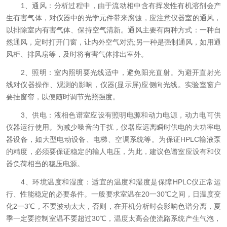
1、通风：分析过程中，由于流动相中含有挥发性有机溶剂会产
生有害气体，对仪器中的光学元件带来腐蚀，应注意仪器室的通风，
以排除室内有害气体、保持空气清新。通风主要有两种方式：一种自
然通风，定时打开门窗，让内外空气对流;另一种是强制通风，如用通
风柜、排风扇等，及时将有害气体排出室外。
2、照明：室内照明要光线适中，避免阳光直射。为避开直射光
线对仪器操作、观测的影响，仪器(显示屏)应侧向光线。实验室窗户
要挂窗帘，以便随时调节光照强度。
3、供电：液相色谱室应设有照明电源和动力电源，动力电可供
仪器运行使用。为减少噪音的干扰，仪器应远离瞬时供电的大功率电
器设备，如大型电动设备、电梯、空调系统等。为保证HPLC输液泵
的精度，必须要保证稳定的输人电压，为此，建议色谱室应设有和仪
器负荷相当的稳压电源。
4、环境温度和湿度：适宜的温度和湿度是保障HPLC仪正常运
行、性能稳定的必要条件。一般要求室温在20一30℃之间，日温度变
化2一3℃，不要波动太大，否则，在开机分析时会影响色谱分离，夏
季一定要控制室温不要超过30℃，温度太高会使流路系统产生气泡，