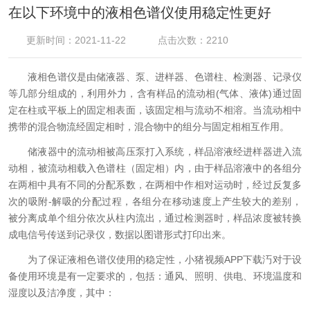
在以下环境中的液相色谱仪使用稳定性更好
更新时间：2021-11-22
点击次数：2210
液相色谱仪是由储液器、泵、进样器、色谱柱、检测器、记录仪
等几部分组成的，利用外力，含有样品的流动相(气体、液体)通过固
定在柱或平板上的固定相表面，该固定相与流动不相溶。当流动相中
携带的混合物流经固定相时，混合物中的组分与固定相相互作用。
储液器中的流动相被高压泵打入系统，样品溶液经进样器进入流
动相，被流动相载入色谱柱（固定相）内，由于样品溶液中的各组分
在两相中具有不同的分配系数，在两相中作相对运动时，经过反复多
次的吸附-解吸的分配过程，各组分在移动速度上产生较大的差别，
被分离成单个组分依次从柱内流出，通过检测器时，样品浓度被转换
成电信号传送到记录仪，数据以图谱形式打印出来。
为了保证液相色谱仪使用的稳定性，小猪视频APP下载汅对于设
备使用环境是有一定要求的，包括：通风、照明、供电、环境温度和
湿度以及洁净度，其中：