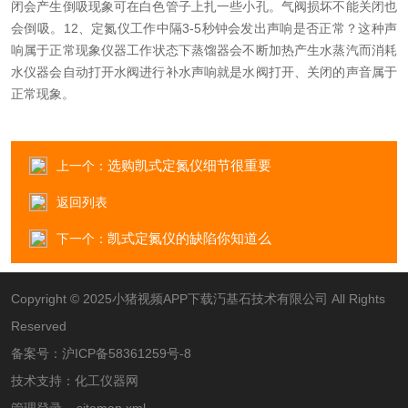
闭会产生倒吸现象可在白色管子上扎一些小孔。气阀损坏不能关闭也
会倒吸。
12、定氮仪工作中隔3-5秒钟会发出声响是否正常？
这种声
响属于正常现象仪器工作状态下蒸馏器会不断加热产生水蒸汽而消耗
水仪器会自动打开水阀进行补水声响就是水阀打开、关闭的声音属于
正常现象。
选购凯式定氮仪细节很重要
上一个：
返回列表
凯式定氮仪的缺陷你知道么
下一个：
Copyright © 2025小猪视频APP下载汅基石技术有限公司 All Rights
Reserved
备案号：
沪ICP备58361259号-8
技术支持：
化工仪器网