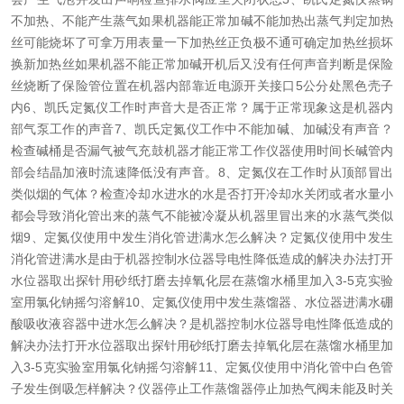
不加热、不能产生蒸气
如果机器能正常加碱不能加热出蒸气判定加热
丝可能烧坏了可拿万用表量一下加热丝正负极不通可确定加热丝损坏
换新加热丝如果机器不能正常加碱开机后又没有任何声音判断是保险
丝烧断了保险管位置在机器内部靠近电源开关接口5公分处黑色壳子
内
6、凯氏定氮仪工作时声音大是否正常？
属于正常现象这是机器内
部气泵工作的声音
7、凯氏定氮仪工作中不能加碱、加碱没有声音？
检查碱桶是否漏气被气充鼓机器才能正常工作仪器使用时间长碱管内
部会结晶加液时流速降低没有声音。
8、定氮仪在工作时从顶部冒出
类似烟的气体？
检查冷却水进水的水是否打开冷却水关闭或者水量小
都会导致消化管出来的蒸气不能被冷凝从机器里冒出来的水蒸气类似
烟
9、定氮仪使用中发生消化管进满水怎么解决？
定氮仪使用中发生
消化管进满水是由于机器控制水位器导电性降低造成的解决办法打开
水位器取出探针用砂纸打磨去掉氧化层在蒸馏水桶里加入3-5克实验
室用氯化钠摇匀溶解
10、定氮仪使用中发生蒸馏器、水位器进满水硼
酸吸收液容器中进水怎么解决？
是机器控制水位器导电性降低造成的
解决办法打开水位器取出探针用砂纸打磨去掉氧化层在蒸馏水桶里加
入3-5克实验室用氯化钠摇匀溶解
11、定氮仪使用中消化管中白色管
子发生倒吸怎样解决？
仪器停止工作蒸馏器停止加热气阀未能及时关