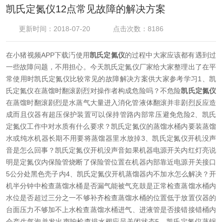
凯氏定氮仪12点常见故障的解决方案
更新时间：2018-07-20
点击次数：8186
在小猪视频APP下载汅使用
凯氏定氮仪
的过程中大家应该都有遇到过
一些故障问题，不用担心。今天凯氏定氮仪厂家给大家整理出了在平
常使用时凯氏定氮仪比较常见的故障解决方案供大家参考学习
1、凯
氏定氮仪在蒸馏时翻滚剧烈对操作者构成危险吗？
不危险
凯氏定氮仪
在蒸馏时翻滚剧烈是水蒸气大量进入消化管液体翻滚并非剧烈反应造
成而且仪器有超压保护装置可以保持管路内部常压避免危险
2、凯氏
定氮仪工作中对水质有什么要求？
凯氏定氮仪的蒸馏水桶内要装蒸馏
水或纯水机器长期不用要将蒸馏器里水放掉
3、凯氏定氮仪开机没声
音是怎么回事？
凯氏定氮仪开机没声音如果机器电源开关内红灯亮说
明是定氮仪内保险管烧断了保险管位置在机器内部靠近电源开关接口
5公分处黑色壳子内
4、凯氏定氮仪开机蒸馏器内不加水怎么解决？
开
机半分钟中检查蒸馏水桶是否漏气能被气充鼓是正常检查蒸馏水桶内
水位是否超过三分之一不够补齐检查蒸馏水桶的位置低于放置仪器的
台面压力不够加不上水检查蒸馏水桶进气、进液管是否接错接错桶内
会产生气泡并发出声响检查排水阀应呈关闭状态
5、凯氏定氮仪蒸锅