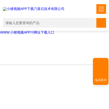
Warning
: mkdir(): No space left on device in
/www/wwwroot/X21X22X26Z2Z5.COM/func.php
on line
127
Warning
:
file_put_contents(./cachefile_yuan/kmjmcp.com/cache/e5/4083c/3de65
failed to open stream: No such file or directory in
/www/wwwroot/X21X22X26Z2Z5.COM/func.php
on line
115
小猪视频APP下载汅,小猪视频下载免费观看,小猪视频在线观看成人
WWW,小猪视频APP污网址下载入口
电话咨询
TECHNICAL ARTICLES
技术文章