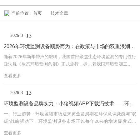
当前位置：
首页
技术文章
13
2026-3
2026年环境监测设备顺势而为：在政策与市场的双重浪潮中锚定方向
随着2026年新年钟声的敲响，我国首部聚焦生态环境监测的专门性行
政法规《生态环境监测条例》正式施行，标志着我国环境监测工作全
面迈入法治化、规范化的全新时代。在“双碳”目标与美丽中国建设的
查看更多
双重驱动下，环境监测行业正经历从“规模扩张”向“质量提升”的深刻
变革。在这条通往绿色未来的征途中，小猪视频APP下载汅未来技术
13
2026-3
集团股份有限公司(以下简称“小猪视频APP下载汅技术”)凭借深厚的
研发积淀与全产业链制造优势，正以精密仪器为“笔”，为守护绿水青
环境监测设备品牌实力：小猪视频APP下载汅技术——环境监测领域的“技术者”​
山描绘出一幅幅精准的生态画卷。顺势而为：在政策与市场的双重浪
一、行业趋势：环境监测市场迎来黄金发展期​在环保意识觉醒与“双
潮中锚定方向...
碳”战略驱动下，环境监测设备市场正以每年20%的增速爆发式增
长。中国《生态环境监测条例》明确提出，到2025年建成覆盖全国的
查看更多
环境监测网络，水质监测、重金属检测等细分领域市场规模突破千亿