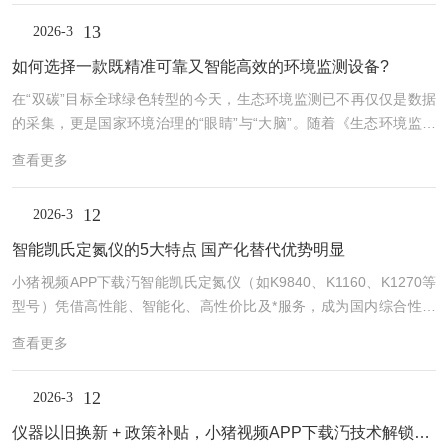
元。政策加码、技术升级、市场下沉(县域及农村需求激增)与国产替
13
2026-3
代加速，共同推动行业迈向智能化、集成化新阶段。二、品牌实力：
小猪视频APP下载汅技术——环境监测领域的“技术者”​小猪视频APP
如何选择一款既精准可靠又智能高效的环境监测设备?
下载汅未来技术集团股份有限公司成立于2006年，是中国科学仪器行
在“双碳”目标全球绿色转型的今天，生态环境监测已不再仅仅是数据
业的企业，专...
的采集，更是国家环境治理的“眼睛”与“大脑”。随着《生态环境监测
条例》等政策的深入实施，一张覆盖全国、精准高效的环境监测网络
查看更多
正在加速成型。面对日益复杂的污染形态和严苛的监管要求，如何选
择一款既精准可靠又智能高效的环境监测设备?小猪视频APP下载汅
12
2026-3
未来技术集团股份有限公司（简称“小猪视频APP下载汅技术”），以
其深厚的技术积淀与创新的产品矩阵，为环境监测领域提供着强有力
智能凯氏定氮仪的5大特点 国产化替代优势明显
的“中国方案”。一、行业趋势：从“被动监测”走向“智慧感知”当前，环
小猪视频APP下载汅智能凯氏定氮仪（如K9840、K1160、K1270等
境监测行业正...
型号）凭借高性能、智能化、高性价比及*服务，成为国内综合性实
验室、大型企业用户的选择之一，其核心优势可从以下维度详细阐
查看更多
述：一、核心技术性能：精准稳定，满足专业检测需求小猪视频APP
下载汅智能凯氏定氮仪的核心性能指标优质，确保氮/蛋白质含量测定
12
2026-3
的准确性与重复性：高回收率与低重复性误差：K9840、K1160等型
号的氮回收率均≥99.5%，重复性误差（RSD）≤0.5%，符合GB/T33
仪器以旧换新 + 政策补贴，小猪视频APP下载汅技术解锁高校科研自主可控新路径