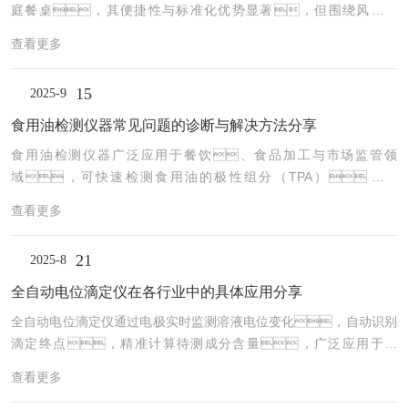
庭餐桌，其便捷性与标准化优势显著，但围绕风味还
损、扭曲或有杂质。每次使用后必须清洁O型圈
原、食品营养保留等的争议也持续不断。在标准化效
沟槽，涂抹专用硅脂润滑。...
查看更多
率与传统锅气看似矛盾的背后，科学分析与精准检测也是破
局的关键一环。小猪视频APP下载汅技术提供从原料筛选、
15
2025-9
风味设计到加工制作、品质控制等流程的分析检测仪器与解
决方案，为预制菜的风味优化、品质合规与成分鉴定
食用油检测仪器常见问题的诊断与解决方法分享
等提供坚实数据支撑。气相离子迁移谱（GC-IMS）联用仪
食用油检测仪器广泛应用于餐饮、食品加工与市场监管领
食品风味分析不仅对保持和提升预制菜等食品品质至关重要，
域，可快速检测食用油的极性组分（TPA）、酸
而且对满足消费者的感官体验和推动食品科学的发...
价、过氧化值等关键劣变指标，判断油品是否过度加
查看更多
热或重复使用。然而，在高温、油烟复杂的环境
中，常因探头污染、校准失准或操作不当导致读数
21
2025-8
异常、误报警或设备损坏。掌握食用油检测仪器常
见问题的诊断与解决方法，是确保其结果可信的关键。
全自动电位滴定仪在各行业中的具体应用分享
1、测量数值漂移或重复性差排查探头是否污染。长
全自动电位滴定仪通过电极实时监测溶液电位变化，自动识别
期使用后，油污、碳化物附着在传感器表
滴定终点，精准计算待测成分含量，广泛应用于化
面，影响热传导与电化学响应。应立即停
工、制药、食品、环境、能源等多个领
机，用专用清洁布蘸取无水乙醇反复擦拭探头，直...
查看更多
域，真正实现“滴”定万象，数据精准。