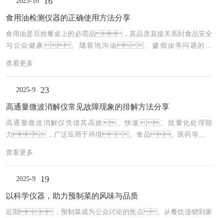
16
2025-10
食用油检测仪器的正确使用方法分享
食用油是百姓餐桌上的必需品，其品质直接关系到食品安全
与公众健康。随着地沟油、掺假油等问题的出
现，食用油检测仪器成为市场监管、企业质控与科研分
查看更多
析的“智慧之眼”，可快速、准确地检测酸
价、过氧化值、极性组分、黄曲霉毒
23
2025-9
素、农药残留等关键指标。掌握食用油检测仪
器的正确使用方法，是确保检测结果科学、公
高通量微波消解仪常见故障现象的排解方法分享
正、可追溯的关键。第一步：环境准备与仪
高通量微波消解仪凭借其高效、快速、批量化处理能
器校准将仪器置于平稳、干燥、无强光直射的实验台
力，广泛应用于环境、食品、医药等领域
上，避免振动与电磁干扰。开机预热至规定时间（如
样品的前处理。然而，在高强度、高压力的消解环
30分钟），确保光源、传感器等部件稳定。使用
查看更多
境下，仪器常出现消解不全、程序中断、泄漏
标准油样或校准液...
报警等问题。掌握高通量微波消解仪常见故障现象的排解方
19
2025-9
法，是保障实验安全与数据准确的关键。问题一：消
解罐无法密封或运行中泄漏这是最常见且危险的问题。首要检
以科学仪器，助力预制菜的风味与品质
查密封组件：确认消解罐的内衬杯（PTFE或PFA）是否变
近期，预制菜成为公众讨论的焦点。从餐饮连锁到家
形、开裂或老化；检查密封盖的O型圈是否破